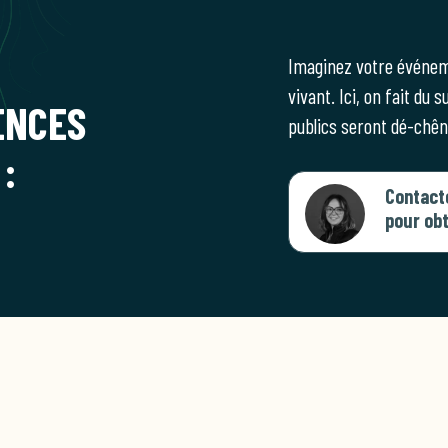
Imaginez votre événeme
vivant. Ici, on fait du
ENCES
publics seront dé-chên
:
Contac
pour obt