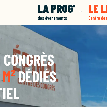
LA PROG'
LE 
→
des évènements
Centre de
S CONGRÈS
 M²
DÉDIÉS
TIEL