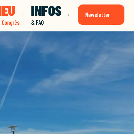
LIEU
INFOS
→
→
Newsletter →
s Congrès
& FAQ